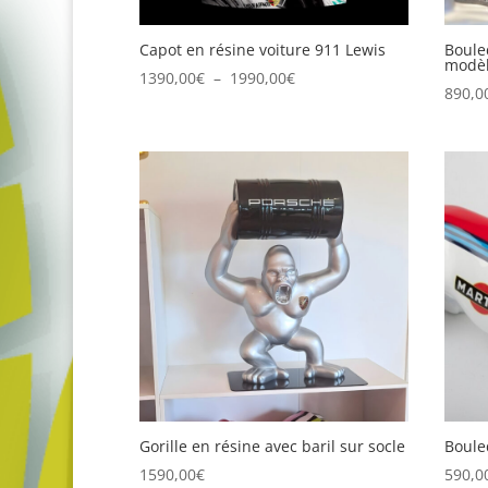
Capot en résine voiture 911 Lewis
Boule
modè
Plage
1390,00
€
–
1990,00
€
890,0
de
prix :
1390,00€
à
1990,00€
Gorille en résine avec baril sur socle
Boule
1590,00
€
590,0