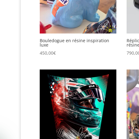
Bouledogue en résine inspiration
Répli
luxe
résin
450,00
€
790,0