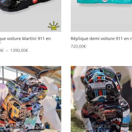
que voiture Martini 911 en
Réplique demi voiture 911 en 
e
720,00
€
Plage
0
€
–
1390,00
€
de
prix :
790,00€
à
1390,00€