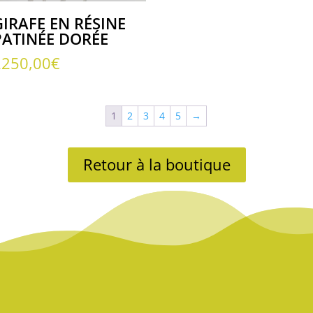
GIRAFE EN RÉSINE
PATINÉE DORÉE
2250,00
€
l
1
2
3
4
5
→
00€.
Retour à la boutique