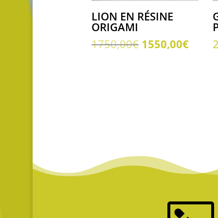
LION EN RÉSINE
ORIGAMI
Le
Le
1750,00
€
1550,00
€
prix
prix
initial
actue
était :
est :
1750,00€.
1550,