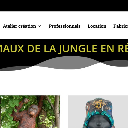
Atelier création
Professionnels
Location
Fabric
AUX DE LA JUNGLE
EN R
é
s
ent
s
ien