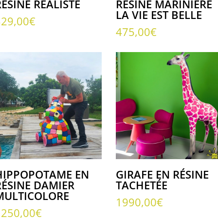
RÉSINE RÉALISTE
RÉSINE MARINIÈRE
LA VIE EST BELLE
329,00
€
475,00
€
HIPPOPOTAME EN
GIRAFE EN RÉSINE
RÉSINE DAMIER
TACHETÉE
MULTICOLORE
1990,00
€
1250,00
€