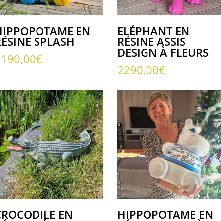
HIPPOPOTAME EN
ELÉPHANT EN
RÉSINE SPLASH
RÉSINE ASSIS
DESIGN À FLEURS
1190,00
€
2290,00
€
CROCODILE EN
HIPPOPOTAME EN