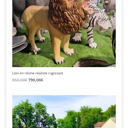
Lion en résine réaliste rugissant
Le
Le
850,00
€
790,00
€
prix
prix
initial
actuel
était :
est :
850,00€.
790,00€.