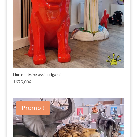
Lion en résine assis origami
1675,00
€
Promo !