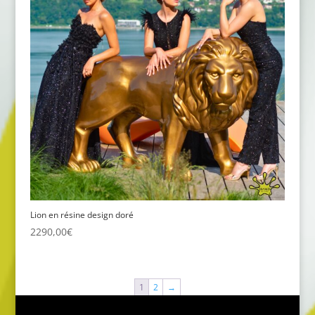
Lion en résine design doré
2290,00
€
1
2
→