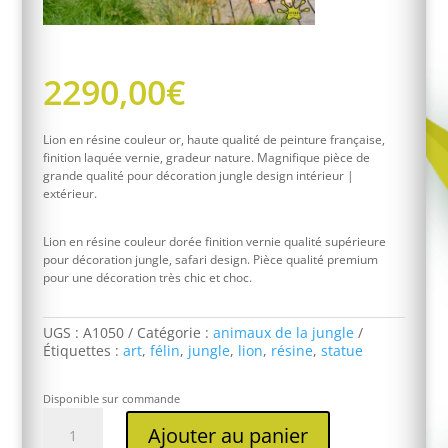
2290,00
€
Lion en résine couleur or, haute qualité de peinture française,
finition laquée vernie, gradeur nature. Magnifique pièce de
grande qualité pour décoration jungle design intérieur |
extérieur.
Lion en résine couleur dorée finition vernie qualité supérieure
pour décoration jungle, safari design. Pièce qualité premium
pour une décoration très chic et choc.
UGS :
A1050
Catégorie :
animaux de la jungle
Étiquettes :
art
,
félin
,
jungle
,
lion
,
résine
,
statue
Disponible sur commande
quantité
Ajouter au panier
de