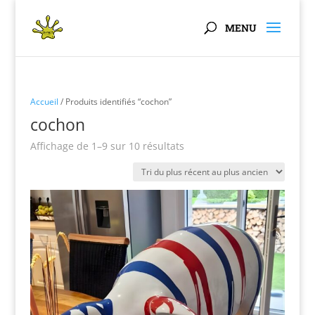
Panneau de gestion des cookies
Accueil
/ Produits identifiés “cochon”
cochon
Trié
Affichage de 1–9 sur 10 résultats
du
plus
récent
au
plus
ancien