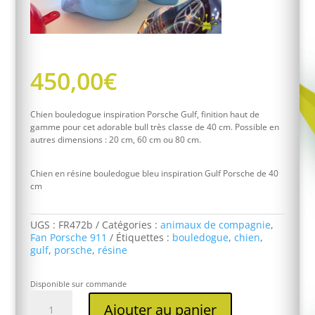
450,00
€
Chien bouledogue inspiration Porsche Gulf, finition haut de
gamme pour cet adorable bull très classe de 40 cm. Possible en
autres dimensions : 20 cm, 60 cm ou 80 cm.
Chien en résine bouledogue bleu inspiration Gulf Porsche de 40
cm
UGS :
FR472b
Catégories :
animaux de compagnie
,
Fan Porsche 911
Étiquettes :
bouledogue
,
chien
,
gulf
,
porsche
,
résine
Disponible sur commande
quantité
Ajouter au panier
de