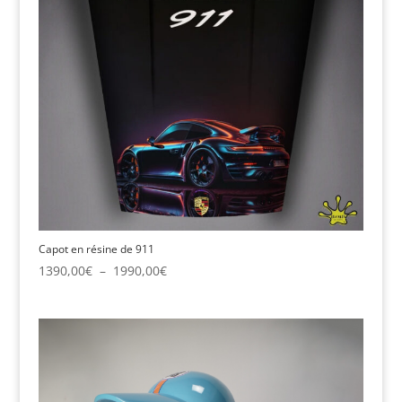
Capot en résine de 911
Plage
1390,00
€
–
1990,00
€
de
prix :
1390,00€
à
1990,00€