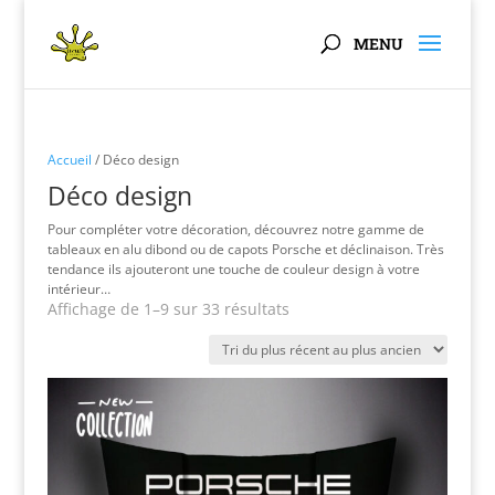
Panneau de gestion des cookies
Accueil
/ Déco design
Déco design
Pour compléter votre décoration, découvrez notre gamme de
tableaux en alu dibond ou de capots Porsche et déclinaison. Très
tendance ils ajouteront une touche de couleur design à votre
intérieur…
Trié
Affichage de 1–9 sur 33 résultats
du
plus
récent
au
plus
ancien