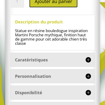
Ajouter au panier
de
Bouledogue
en
résine
Martini
Description du produit
Statue en résine bouledogue inspiration
Martini Porsche mythique, finition haut
de gamme pour cet adorable chien très
classe
Caratéristiques
Personnalisation
Disponibilité