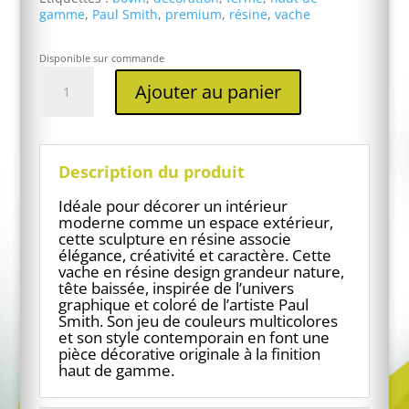
gamme
,
Paul Smith
,
premium
,
résine
,
vache
Disponible sur commande
quantité
Ajouter au panier
de
Vache
en
résine
tête
Description du produit
basse
Paul
Idéale pour décorer un intérieur
Smith
moderne comme un espace extérieur,
cette sculpture en résine associe
élégance, créativité et caractère. Cette
vache en résine design grandeur nature,
tête baissée, inspirée de l’univers
graphique et coloré de l’artiste Paul
Smith. Son jeu de couleurs multicolores
et son style contemporain en font une
pièce décorative originale à la finition
haut de gamme.