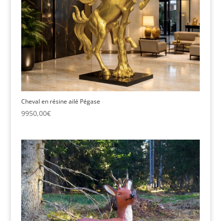
Cheval en résine ailé Pégase
9950,00
€