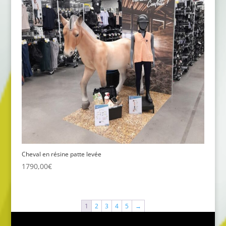
Cheval en résine patte levée
1790,00
€
1
2
3
4
5
→