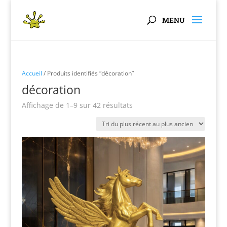
Panneau de gestion des cookies
Accueil
/ Produits identifiés “décoration”
décoration
Trié
Affichage de 1–9 sur 42 résultats
du
plus
récent
au
plus
ancien