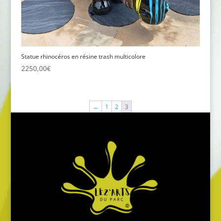
Statue rhinocéros en résine trash multicolore
2250,00
€
←
1
2
3