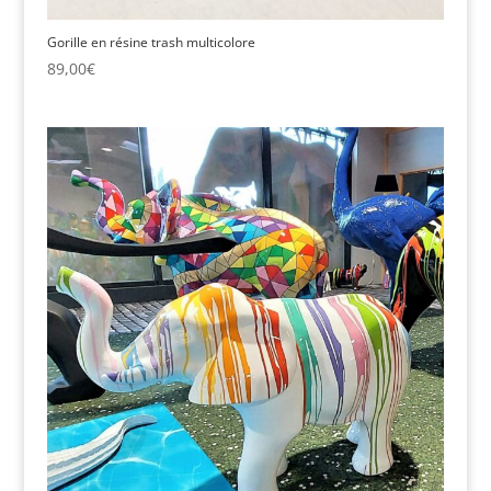
Gorille en résine trash multicolore
89,00
€