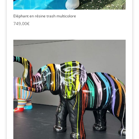
Eléphant en résine trash multicolore
749,00
€