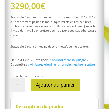
3290,00
€
Statue d’éléphanteau en résine carreaux mosaïque 115 x 185 x
87 entièrement peint à la main laqué vernis en résine fibrée
triple couche sur base noire pour décoration intérieur | extérieur
1 mois de travail par l’artiste pour réaliser cette superbe œuvre
colorée
Statue d’éléphant en résine décoré mosaïque multicolore.
UGS :
A1795
Catégorie :
animaux de la jungle
Étiquettes :
Afrique
,
éléphant
,
jungle
,
résine
,
statue
Disponible sur commande
quantité
Ajouter au panier
de
Statue
éléphant
en
résine
Description du produit
mosaïque