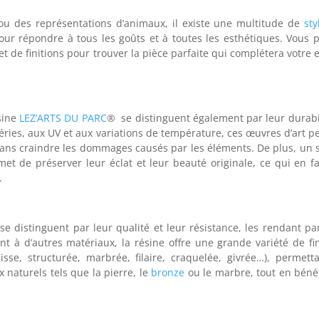
 ou des représentations d’animaux, il existe une multitude de
sty
ur répondre à tous les goûts et à toutes les esthétiques. Vous 
t de finitions pour trouver la pièce parfaite qui complétera votre 
sine
LEZ’ARTS DU PARC
® se distinguent également par leur durabil
éries, aux UV et aux variations de température, ces œuvres d’art p
 sans craindre les dommages causés par les éléments. De plus, un 
et de préserver leur éclat et leur beauté originale, ce qui en fa
.
e distinguent par leur qualité et leur résistance, les rendant par
nt à d’autres matériaux, la résine offre une grande variété de fin
(lisse, structurée, marbrée, filaire, craquelée, givrée…), permett
 naturels tels que la pierre, le
bronze
ou le marbre, tout en bénéf