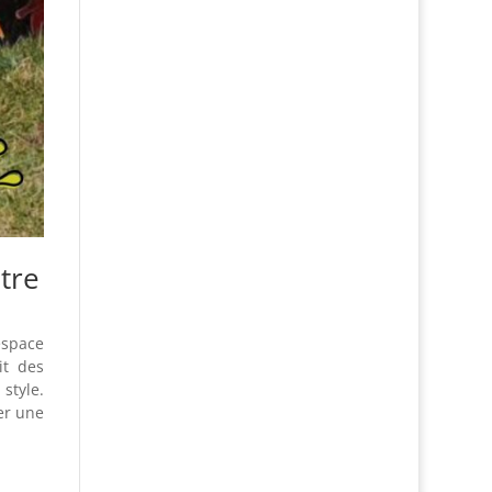
tre
espace
it des
style.
er une