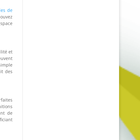
les de
pouvez
espace
ité et
euvent
simple
it des
faites
itions
ant de
iciant