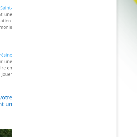
 Saint-
nt une
tation.
rmonie
résine
ur une
ire en
 jouer
votre
t un