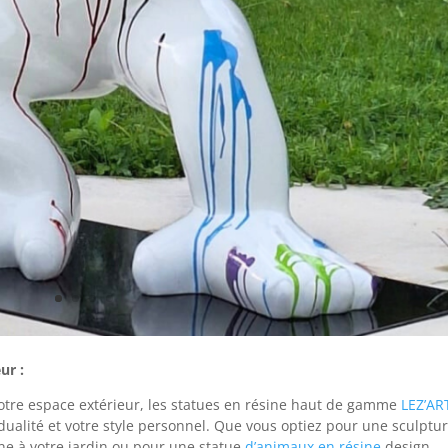
ur :
otre espace extérieur, les statues en résine haut de gamme
LEZ’AR
dualité et votre style personnel. Que vous optiez pour une sculptu
ne à votre jardin ou pour une statue
d’animaux en résine
design