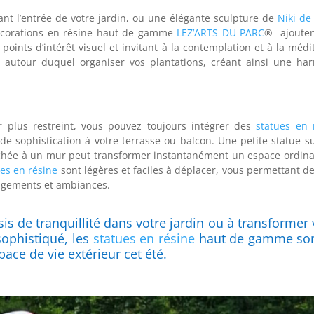
nt l’entrée de votre jardin, ou une élégante sculpture de
Niki de
décorations en résine haut de gamme
LEZ’ARTS DU PARC
® ajoute
points d’intérêt visuel et invitant à la contemplation et à la médi
l autour duquel organiser vos plantations, créant ainsi une ha
 plus restreint, vous pouvez toujours intégrer des
statues en 
e sophistication à votre terrasse ou balcon. Une petite statue s
hée à un mur peut transformer instantanément un espace ordina
ues en résine
sont légères et faciles à déplacer, vous permettant de
angements et ambiances.
s de tranquillité dans votre jardin ou à transformer 
sophistiqué, les
statues en résine
haut de gamme son
pace de vie extérieur cet été.