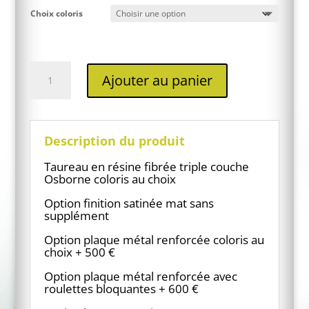
Choix coloris
quantité
Ajouter au panier
de
Statue
taureau
en
résine
Description du produit
XXL
bronze
Taureau en résine fibrée triple couche
Osborne coloris au choix
Option finition satinée mat sans
supplément
Option plaque métal renforcée coloris au
choix + 500 €
Option plaque métal renforcée avec
roulettes bloquantes + 600 €