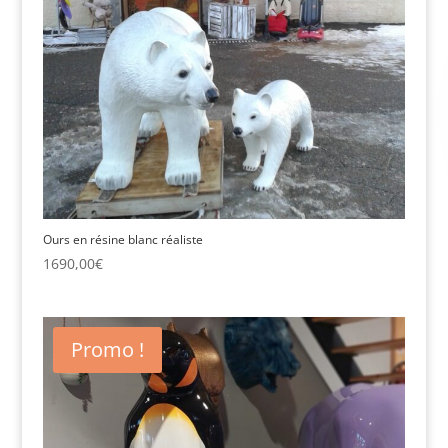
Ours en résine blanc réaliste
1690,00
€
Promo !