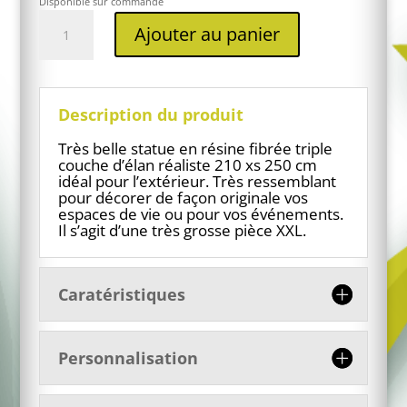
Disponible sur commande
quantité
Ajouter au panier
de
Ours
en
résine
blanc
Description du produit
réaliste
Très belle statue en résine fibrée triple
couche d’élan réaliste 210 xs 250 cm
idéal pour l’extérieur. Très ressemblant
pour décorer de façon originale vos
espaces de vie ou pour vos événements.
Il s’agit d’une très grosse pièce XXL.
Caratéristiques
Personnalisation