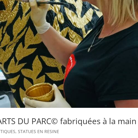
’ARTS DU PARC© fabriquées à la main
STIQUES
,
STATUES EN RESINE