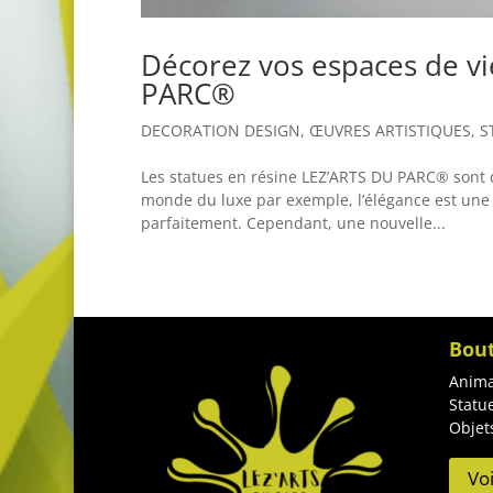
Décorez vos espaces de vie
PARC®
DECORATION DESIGN
,
ŒUVRES ARTISTIQUES
,
S
Les statues en résine LEZ’ARTS DU PARC® sont 
monde du luxe par exemple, l’élégance est une
parfaitement. Cependant, une nouvelle...
Bou
Anima
Statu
Objet
Vo