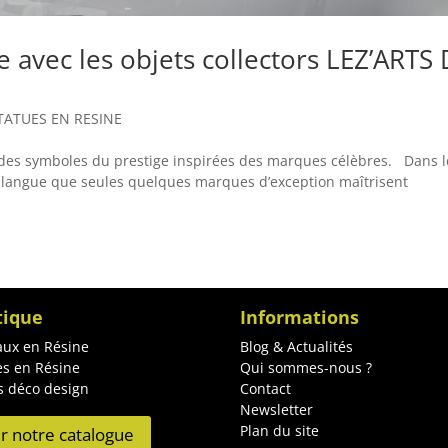
 avec les objets collectors LEZ’ARTS
TATUES EN RESINE
des symboles du prestige inspirées des marques célèbres. Dans l
 langue que seules quelques marques d’exception maîtrisent
tique
Informations
ux en Résine
Blog & Actualités
es en Résine
Qui sommes-nous ?
s déco design
Contact
Newsletter
Plan du site
ir notre catalogue