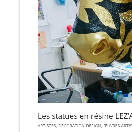
Les statues en résine LEZ
ARTISTES
,
DECORATION DESIGN
,
ŒUVRES ARTI