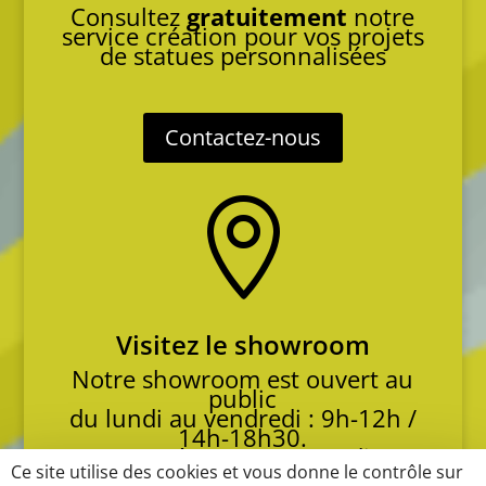
Consultez
gratuitement
notre
service création pour vos projets
de statues personnalisées
Contactez-nous

Visitez le showroom
Notre showroom est ouvert au
public
du lundi au vendredi : 9h-12h /
14h-18h30.
Autres créneaux et samedi sur
Ce site utilise des cookies et vous donne le contrôle sur
RDV.