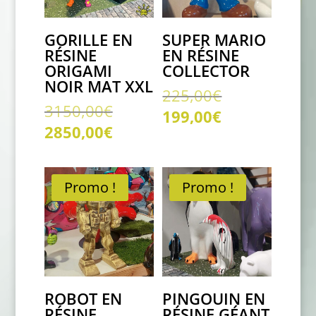
GORILLE EN
SUPER MARIO
RÉSINE
EN RÉSINE
ORIGAMI
COLLECTOR
NOIR MAT XXL
Le
225,00
€
Le
3150,00
€
prix
Le
199,00
€
prix
Le
initial
2850,00
€
prix
initial
prix
était :
actuel
était :
actuel
225,00€.
est :
3150,00€.
est :
Promo !
Promo !
199,00€.
2850,00€.
ROBOT EN
PINGOUIN EN
RÉSINE
RÉSINE GÉANT