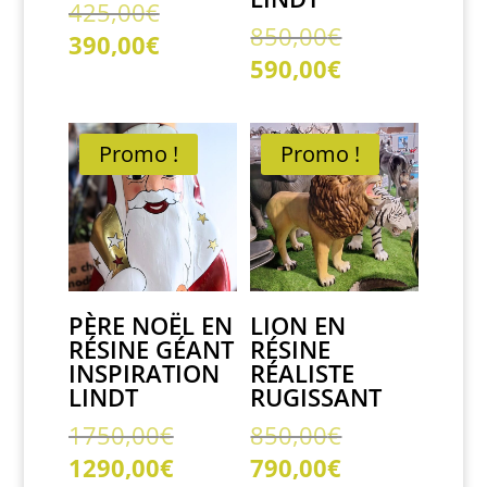
Le
425,00
€
Le
850,00
€
prix
Le
390,00
€
prix
initial
Le
590,00
€
prix
initial
était :
prix
actuel
était :
425,00€.
actuel
est :
850,00€.
est :
Promo !
Promo !
390,00€.
590,00€.
PÈRE NOËL EN
LION EN
RÉSINE GÉANT
RÉSINE
INSPIRATION
RÉALISTE
LINDT
RUGISSANT
Le
Le
1750,00
€
850,00
€
prix
prix
Le
Le
1290,00
€
790,00
€