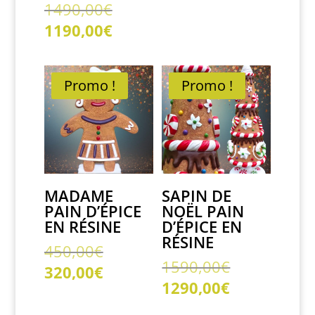
prix
Le
1490,00
€
était :
actuel
prix
Le
1190,00
€
480,00€.
est :
initial
prix
340,00€.
était :
actuel
1490,00€.
est :
Promo !
Promo !
1190,00€.
MADAME
SAPIN DE
PAIN D’ÉPICE
NOËL PAIN
EN RÉSINE
D’ÉPICE EN
RÉSINE
Le
450,00
€
Le
1590,00
€
prix
Le
320,00
€
prix
initial
Le
1290,00
€
prix
initial
était :
prix
actuel