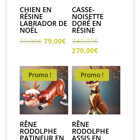
CHIEN EN
CASSE-
RÉSINE
NOISETTE
LABRADOR DE
DORÉ EN
NOËL
RÉSINE
Le
Le
Le
99,00
€
79,00
€
340,00
€
prix
prix
prix
Le
270,00
€
initial
actuel
initial
prix
était :
est :
était :
actuel
99,00€.
79,00€.
340,00€.
est :
Promo !
Promo !
270,00€.
RÊNE
RÊNE
RODOLPHE
RODOLPHE
PATINEUR EN
ASSIS EN