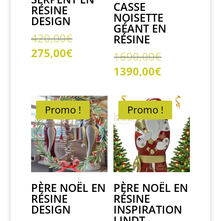
CASSE
RÉSINE
NOISETTE
DESIGN
GÉANT EN
Le
420,00
€
RÉSINE
prix
Le
275,00
€
Le
1690,00
€
initial
prix
prix
Le
1390,00
€
était :
actuel
initial
prix
420,00€.
est :
était :
actuel
275,00€.
1690,00€.
est :
Promo !
Promo !
1390,00€.
PÈRE NOËL EN
PÈRE NOËL EN
RÉSINE
RÉSINE
DESIGN
INSPIRATION
LINDT