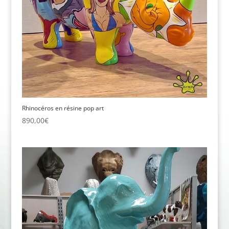
Rhinocéros en résine pop art
890,00
€