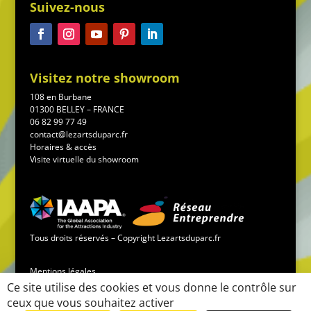
Suivez-nous
Visitez notre showroom
108 en Burbane
01300 BELLEY – FRANCE
06 82 99 77 49
contact@lezartsduparc.fr
Horaires & accès
Visite virtuelle du showroom
Tous droits réservés – Copyright Lezartsduparc.fr
Mentions légales
Ce site utilise des cookies et vous donne le contrôle sur
ceux que vous souhaitez activer
Conditions générales de vente