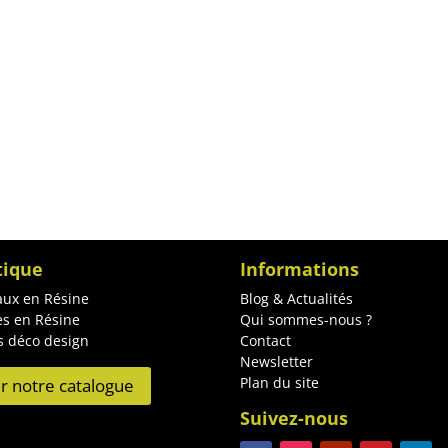
tique
Informations
ux en Résine
Blog & Actualités
es en Résine
Qui sommes-nous ?
s déco design
Contact
Newsletter
Plan du site
ir notre catalogue
Suivez-nous