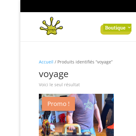
Panneau de gestion des cookies
Boutique
Accueil
/ Produits identifiés “voyage”
voyage
Voici le seul résultat
Promo !