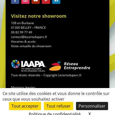
Visitez notre showroom
108 en Burbane
01300 BELLEY – FRANCE
06 82 99 77 49
contact@lezartsduparc.fr
Horaires & accès
Visite virtuelle du showroom
Tous droits réservés – Copyright Lezartsduparc.fr
Mentions légales
Ce site utilise des cookies et vous donne le contrôle sur
ceux que vous souhaitez activer
Conditions générales de vente
Tout accepter
Tout refuser
Personnaliser
Mise en place du site :
LK-communication.fr
X
Masquer le
Politique de confidentialité