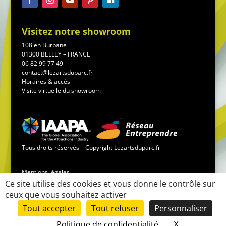
Visitez notre showroom
108 en Burbane
01300 BELLEY – FRANCE
06 82 99 77 49
contact@lezartsduparc.fr
Horaires & accès
Visite virtuelle du showroom
Tous droits réservés – Copyright Lezartsduparc.fr
Mentions légales
Ce site utilise des cookies et vous donne le contrôle sur
ceux que vous souhaitez activer
Conditions générales de vente
Tout accepter
Tout refuser
Personnaliser
Mise en place du site :
LK-communication.fr
X
Masquer le
Politique de confidentialité