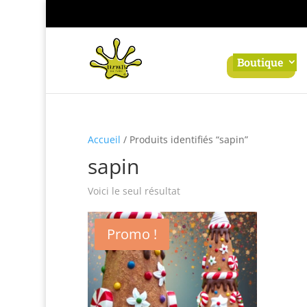
Panneau de gestion des cookies
Boutique
Accueil
/ Produits identifiés “sapin”
sapin
Voici le seul résultat
Promo !