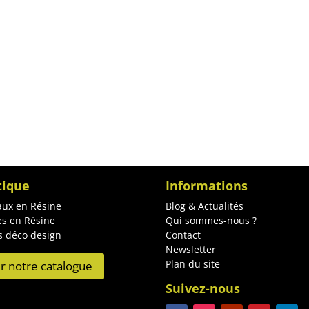
tique
Informations
ux en Résine
Blog & Actualités
es en Résine
Qui sommes-nous ?
s déco design
Contact
Newsletter
Plan du site
ir notre catalogue
Suivez-nous