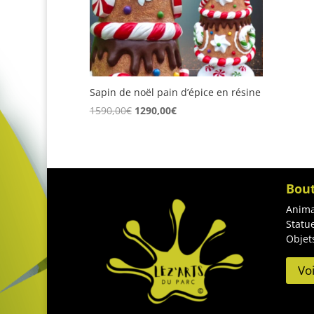
Sapin de noël pain d’épice en résine
Le
Le
1590,00
€
1290,00
€
prix
prix
initial
actuel
était :
est :
1590,00€.
1290,00€.
Bou
Anima
Statu
Objet
Vo