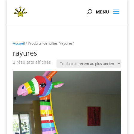
Panneau de gestion des cookies
Accueil
/ Produits identifiés “rayures”
rayures
Trié
2 résultats affichés
du
plus
récent
au
plus
ancien