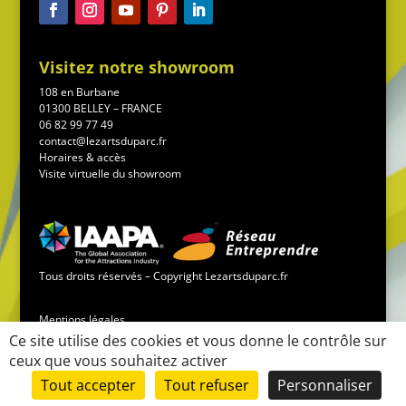
Visitez notre showroom
108 en Burbane
01300 BELLEY – FRANCE
06 82 99 77 49
contact@lezartsduparc.fr
Horaires & accès
Visite virtuelle du showroom
Tous droits réservés – Copyright Lezartsduparc.fr
Mentions légales
Ce site utilise des cookies et vous donne le contrôle sur
ceux que vous souhaitez activer
Conditions générales de vente
Tout accepter
Tout refuser
Personnaliser