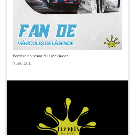
Portière en résine 911 Mc Queen
1590,00
€