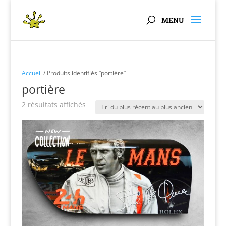
Panneau de gestion des cookies
Accueil
/ Produits identifiés “portière”
portière
Trié
2 résultats affichés
du
plus
récent
au
plus
ancien