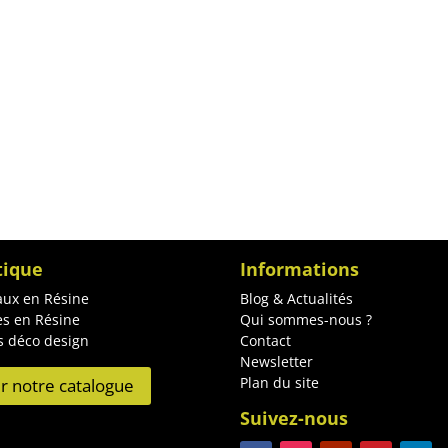
tique
Informations
ux en Résine
Blog & Actualités
es en Résine
Qui sommes-nous ?
s déco design
Contact
Newsletter
Plan du site
ir notre catalogue
Suivez-nous