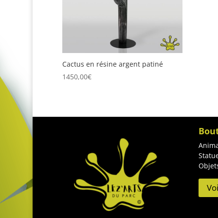
Cactus en résine argent patiné
1450,00
€
Bou
Anima
Statu
Objet
Vo