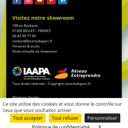
Visitez notre showroom
108 en Burbane
01300 BELLEY – FRANCE
06 82 99 77 49
contact@lezartsduparc.fr
Horaires & accès
Visite virtuelle du showroom
Tous droits réservés – Copyright Lezartsduparc.fr
Mentions légales
Ce site utilise des cookies et vous donne le contrôle sur
ceux que vous souhaitez activer
Conditions générales de vente
Tout accepter
Tout refuser
Personnaliser
Mise en place du site :
LK-communication.fr
X
Masquer le
Politique de confidentialité