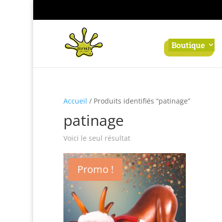
Panneau de gestion des cookies
Boutique
Accueil
/ Produits identifiés “patinage”
patinage
Voici le seul résultat
Promo !