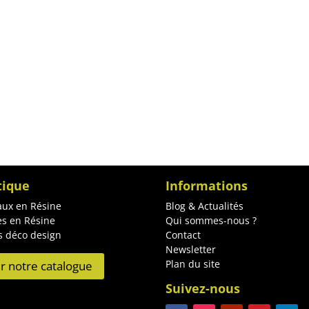
tique
Informations
ux en Résine
Blog & Actualités
es en Résine
Qui sommes-nous ?
s déco design
Contact
Newsletter
Plan du site
ir notre catalogue
Suivez-nous