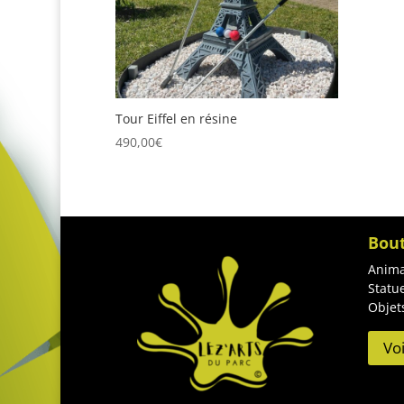
Tour Eiffel en résine
490,00
€
Bou
Anima
Statu
Objet
Vo