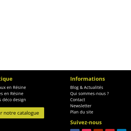
tique
Informations
ux en Résine
Blog & Actualités
es en Résine
Qui sommes-nous ?
s déco design
Contact
Newsletter
Plan du site
ir notre catalogue
Suivez-nous