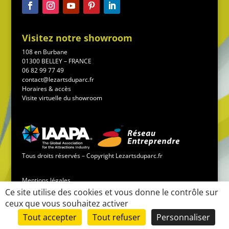
Visitez notre showroom
108 en Burbane
01300 BELLEY – FRANCE
06 82 99 77 49
contact@lezartsduparc.fr
Horaires & accès
Visite virtuelle du showroom
Tous droits réservés – Copyright Lezartsduparc.fr
Mentions légales
Ce site utilise des cookies et vous donne le contrôle sur
ceux que vous souhaitez activer
Conditions générales de vente
Tout accepter
Tout refuser
Personnaliser