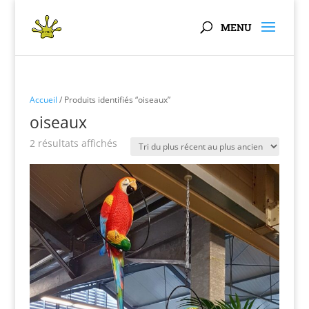
Panneau de gestion des cookies
Accueil
/ Produits identifiés “oiseaux”
oiseaux
Trié
2 résultats affichés
du
plus
récent
au
plus
ancien