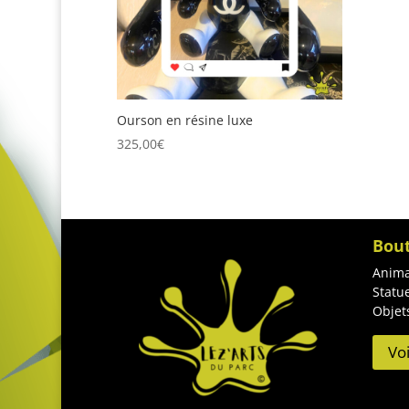
Ourson en résine luxe
325,00
€
Bou
Anima
Statu
Objet
Vo