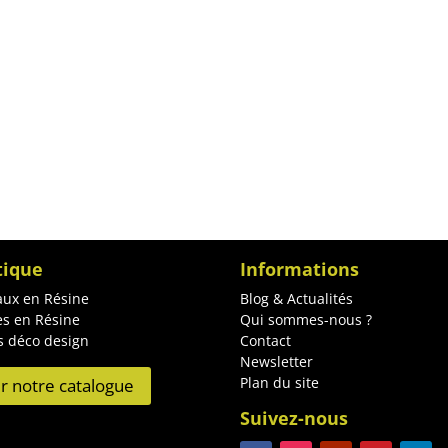
tique
Informations
ux en Résine
Blog & Actualités
es en Résine
Qui sommes-nous ?
s déco design
Contact
Newsletter
Plan du site
ir notre catalogue
Suivez-nous