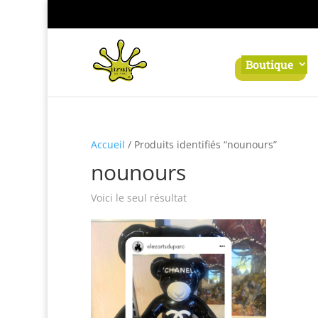
Panneau de gestion des cookies
Boutique
Accueil
/ Produits identifiés “nounours”
nounours
Voici le seul résultat