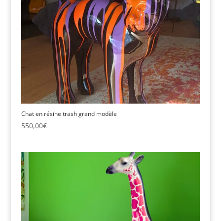
Chat en résine trash grand modèle
550,00
€