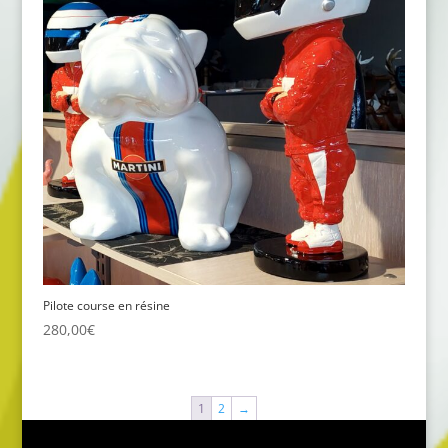
Pilote course en résine
280,00
€
1
2
→