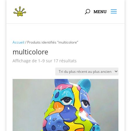
Panneau de gestion des cookies
Accueil
/ Produits identifiés “multicolore”
multicolore
Trié
Affichage de 1–9 sur 17 résultats
du
plus
récent
au
plus
ancien