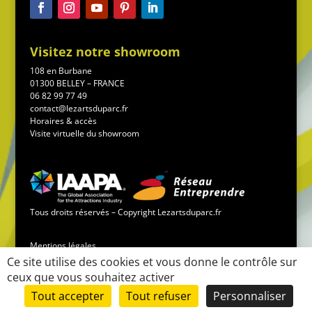
Visitez notre showroom
108 en Burbane
01300 BELLEY – FRANCE
06 82 99 77 49
contact@lezartsduparc.fr
Horaires & accès
Visite virtuelle du showroom
Tous droits réservés – Copyright Lezartsduparc.fr
Mentions légales
Ce site utilise des cookies et vous donne le contrôle sur
ceux que vous souhaitez activer
Conditions générales de vente
Tout accepter
Tout refuser
Personnaliser