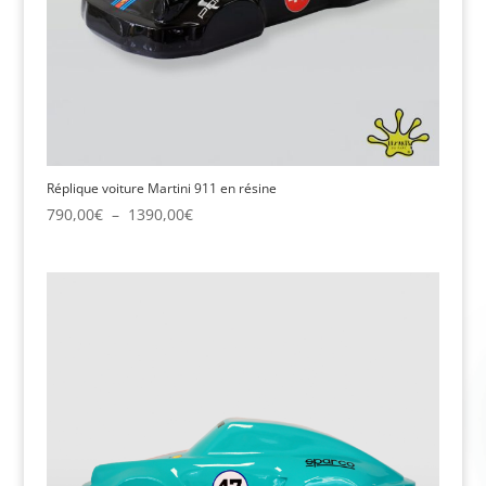
Réplique voiture Martini 911 en résine
Plage
790,00
€
–
1390,00
€
de
prix :
790,00€
à
1390,00€