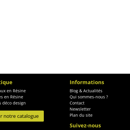
tique
Informations
ux en Résine
Blog & Actualités
es en Résine
Qui sommes-nous ?
s déco design
Contact
Newsletter
Plan du site
ir notre catalogue
Suivez-nous