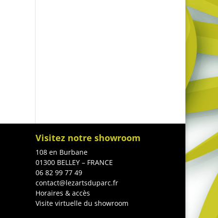
Visitez notre showroom
108 en Burbane
01300 BELLEY – FRANCE
06 82 99 77 49
contact@lezartsduparc.fr
Horaires & accès
Visite virtuelle du showroom