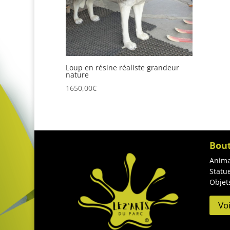
Loup en résine réaliste grandeur
nature
1650,00
€
Bou
Anima
Statu
Objet
Vo