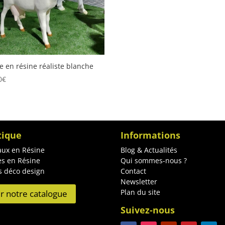
e en résine réaliste blanche
0
€
tique
Informations
ux en Résine
Blog & Actualités
es en Résine
Qui sommes-nous ?
s déco design
Contact
Newsletter
Plan du site
ir notre catalogue
Suivez-nous