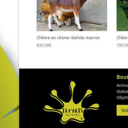
Chèvre en résine réaliste marron
Chèvr
830,00
€
790,0
Bou
Anima
Statu
Objet
Vo