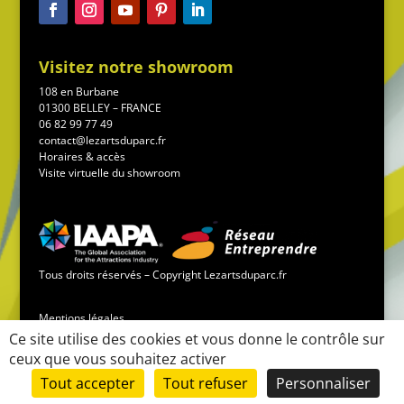
Visitez notre showroom
108 en Burbane
01300 BELLEY – FRANCE
06 82 99 77 49
contact@lezartsduparc.fr
Horaires & accès
Visite virtuelle du showroom
Tous droits réservés – Copyright Lezartsduparc.fr
Mentions légales
Ce site utilise des cookies et vous donne le contrôle sur
ceux que vous souhaitez activer
Conditions générales de vente
Tout accepter
Tout refuser
Personnaliser