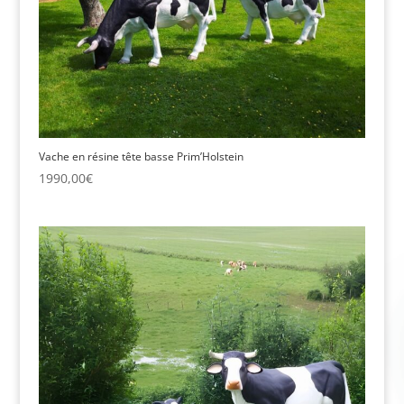
Vache en résine tête basse Prim’Holstein
1990,00
€