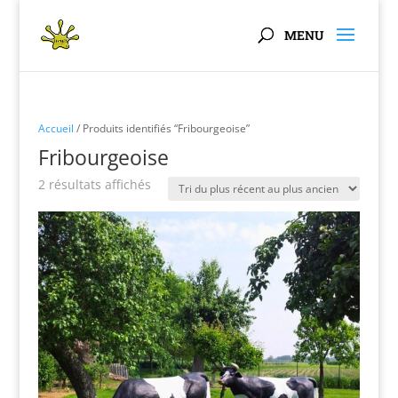
Panneau de gestion des cookies
Accueil
/ Produits identifiés “Fribourgeoise”
Fribourgeoise
Trié
2 résultats affichés
du
plus
récent
au
plus
ancien