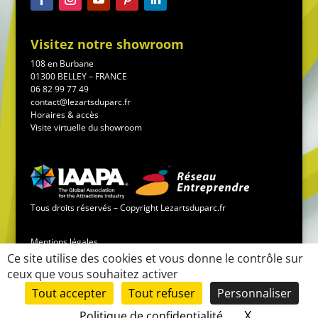
Visitez notre showroom
108 en Burbane
01300 BELLEY – FRANCE
06 82 99 77 49
contact@lezartsduparc.fr
Horaires & accès
Visite virtuelle du showroom
Tous droits réservés – Copyright Lezartsduparc.fr
Mentions légales
Ce site utilise des cookies et vous donne le contrôle sur
ceux que vous souhaitez activer
Conditions générales de vente
Tout accepter
Tout refuser
Personnaliser
Mise en place du site :
LK-communication.fr
X
Masquer le
Politique de confidentialité