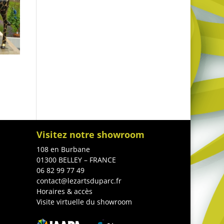
Visitez notre showroom
108 en Burbane
01300 BELLEY – FRANCE
06 82 99 77 49
contact@lezartsduparc.fr
Horaires & accès
Visite virtuelle du showroom