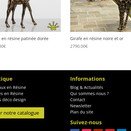
e en résine patinée dorée
Girafe en résine noire et or
00
€
2790,00
€
tique
Informations
ux en Résine
Blog & Actualités
es en Résine
Qui sommes-nous ?
s déco design
Contact
Newsletter
Plan du site
ir notre catalogue
Suivez-nous