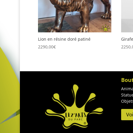
Lion en résine doré patiné
Giraf
2290,00
€
2250,
Bou
Anima
Statu
Objet
Vo