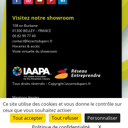
Visitez notre showroom
108 en Burbane
01300 BELLEY – FRANCE
06 82 99 77 49
contact@lezartsduparc.fr
Horaires & accès
Visite virtuelle du showroom
Tous droits réservés – Copyright Lezartsduparc.fr
Mentions légales
Ce site utilise des cookies et vous donne le contrôle sur
ceux que vous souhaitez activer
Conditions générales de vente
Tout accepter
Tout refuser
Personnaliser
Mise en place du site :
LK-communication.fr
X
Masquer le
Politique de confidentialité