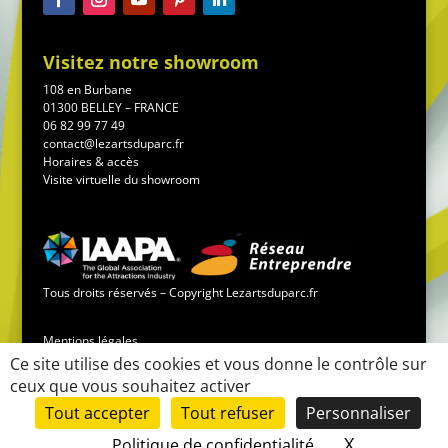
Visitez notre showroom
108 en Burbane
01300 BELLEY – FRANCE
06 82 99 77 49
contact@lezartsduparc.fr
Horaires & accès
Visite virtuelle du showroom
Tous droits réservés – Copyright Lezartsduparc.fr
Mentions légales
Ce site utilise des cookies et vous donne le contrôle sur
ceux que vous souhaitez activer
Conditions générales de vente
Tout accepter
Tout refuser
Personnaliser
Mise en place du site :
LK-communication.fr
X
Masquer le
Politique de confidentialité