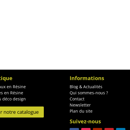
tique
Informations
ux en Résine
Blog & Actualités
es en Résine
Qui sommes-nous ?
s déco design
Contact
Newsletter
Plan du site
ir notre catalogue
Suivez-nous