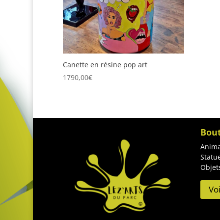
Canette en résine pop art
1790,00
€
Bou
Anima
Statu
Objet
Vo