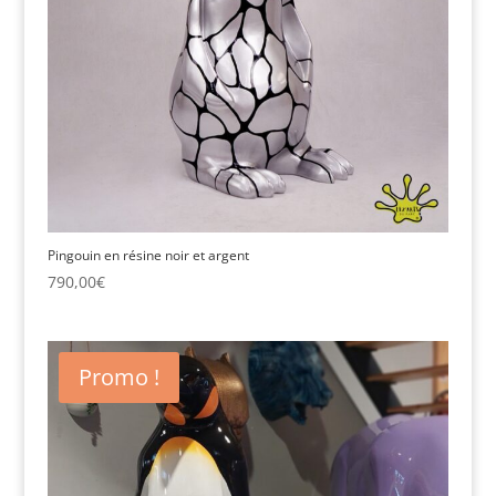
Pingouin en résine noir et argent
790,00
€
Promo !