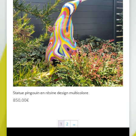
Statue pingouin en résine design multicolore
850,00
€
1
2
→