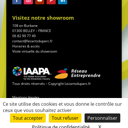
Visitez notre showroom
108 en Burbane
01300 BELLEY – FRANCE
06 82 99 77 49
contact@lezartsduparc.fr
Horaires & accès
Visite virtuelle du showroom
Tous droits réservés – Copyright Lezartsduparc.fr
Mentions légales
Ce site utilise des cookies et vous donne le contrôle sur
ceux que vous souhaitez activer
Conditions générales de vente
Tout accepter
Tout refuser
Personnaliser
Mise en place du site :
LK-communication.fr
X
Masquer le
Politique de confidentialité