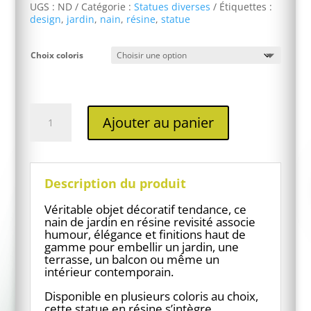
UGS :
ND
Catégorie :
Statues diverses
Étiquettes :
design
,
jardin
,
nain
,
résine
,
statue
Choix coloris
quantité
Ajouter au panier
de
Statue
nain
de
jardin
Description du produit
en
résine
Véritable objet décoratif tendance, ce
design
nain de jardin en résine revisité associe
humour, élégance et finitions haut de
gamme pour embellir un jardin, une
terrasse, un balcon ou même un
intérieur contemporain.
Disponible en plusieurs coloris au choix,
cette statue en résine s’intègre