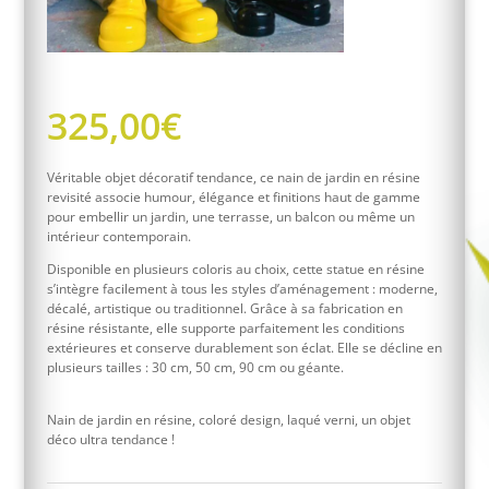
325,00
€
Véritable objet décoratif tendance, ce nain de jardin en résine
revisité associe humour, élégance et finitions haut de gamme
pour embellir un jardin, une terrasse, un balcon ou même un
intérieur contemporain.
Disponible en plusieurs coloris au choix, cette statue en résine
s’intègre facilement à tous les styles d’aménagement : moderne,
décalé, artistique ou traditionnel. Grâce à sa fabrication en
résine résistante, elle supporte parfaitement les conditions
extérieures et conserve durablement son éclat. Elle se décline en
plusieurs tailles : 30 cm, 50 cm, 90 cm ou géante.
Nain de jardin en résine, coloré design, laqué verni, un objet
déco ultra tendance !