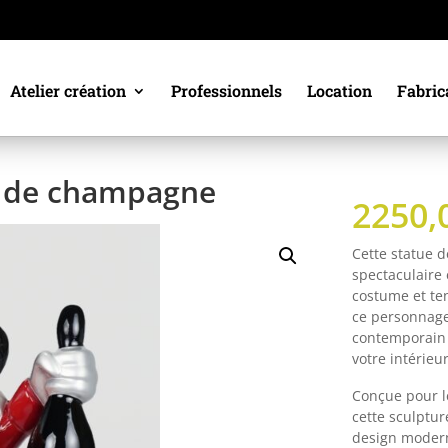
Atelier création
Professionnels
Location
Fabric
es de champagne
2250,
Cette statue d
spectaculaire
costume et te
ce personnage 
contemporain 
votre intérieu
Conçue pour l
cette sculptur
design modern