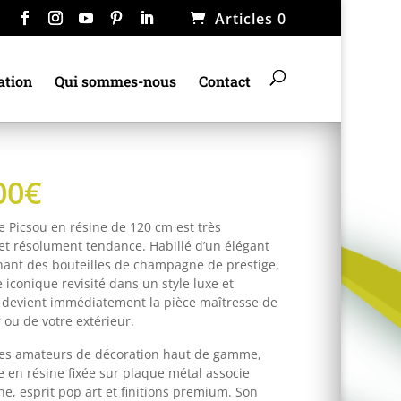
Articles 0
ation
Qui sommes-nous
Contact
00
€
e Picsou en résine de 120 cm est très
 et résolument tendance. Habillé d’un élégant
nant des bouteilles de champagne de prestige,
iconique revisité dans un style luxe et
devient immédiatement la pièce maîtresse de
r ou de votre extérieur.
es amateurs de décoration haut de gamme,
e en résine fixée sur plaque métal associe
e, esprit pop art et finitions premium. Son