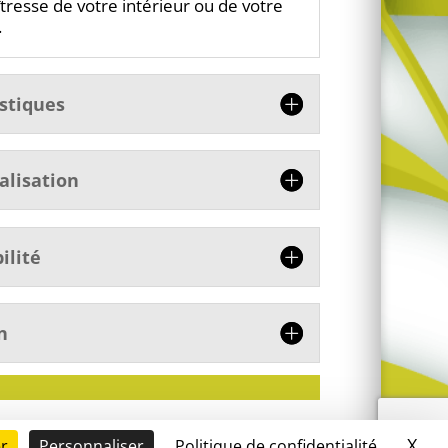
tresse de votre intérieur ou de votre
.
istiques
alisation
ilité
n
X
Mas
er
Personnaliser
Politique de confidentialité