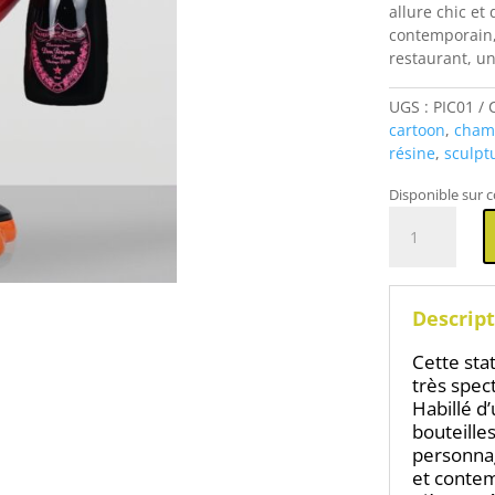
allure chic et
contemporain,
restaurant, un
UGS :
PIC01
cartoon
,
cham
résine
,
sculpt
Disponible sur
quantité
de
Picsou
avec
bouteilles
Descript
de
champagne
Cette sta
très spec
Habillé d
bouteille
personnag
et conte