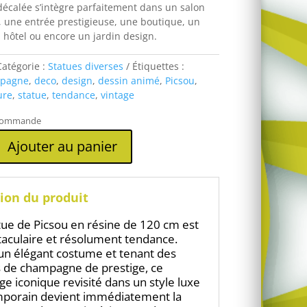
 décalée s’intègre parfaitement dans un salon
 une entrée prestigieuse, une boutique, un
 hôtel ou encore un jardin design.
Catégorie :
Statues diverses
Étiquettes :
pagne
,
deco
,
design
,
dessin animé
,
Picsou
,
ure
,
statue
,
tendance
,
vintage
 commande
Ajouter au panier
ion du produit
tue de Picsou en résine de 120 cm est
taculaire et résolument tendance.
’un élégant costume et tenant des
s de champagne de prestige, ce
e iconique revisité dans un style luxe
mporain devient immédiatement la