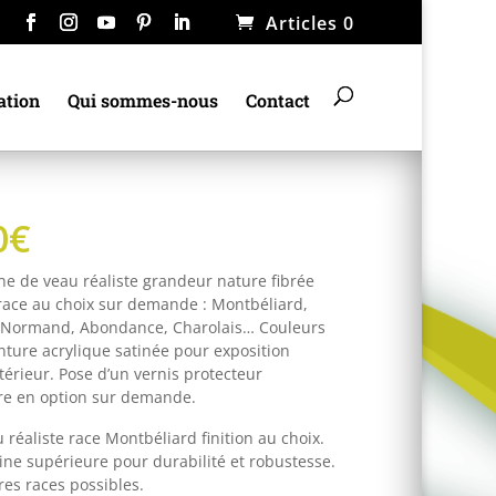
Articles 0
ation
Qui sommes-nous
Contact
0
€
ne de veau réaliste grandeur nature fibrée
 race au choix sur demande : Montbéliard,
, Normand, Abondance, Charolais… Couleurs
nture acrylique satinée pour exposition
xtérieur. Pose d’un vernis protecteur
re en option sur demande.
 réaliste race Montbéliard finition au choix.
ine supérieure pour durabilité et robustesse.
res races possibles.