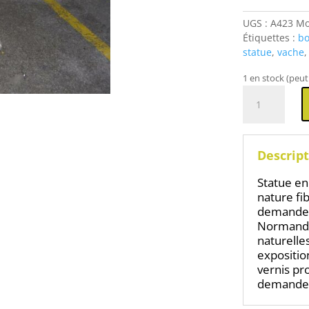
UGS :
A423 Mo
Étiquettes :
bo
statue
,
vache
1 en stock (peu
quantité
de
Veau
en
résine
Descript
Montbéliard
Statue en
nature fi
demande :
Normand,
naturelle
expositio
vernis pr
demande