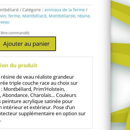
ntbéliard
Catégorie :
animaux de la ferme
vin
,
ferme
,
Montbéliard
,
Montbéliarde
,
résine
,
,
veau
t être commandé)
Ajouter au panier
ion du produit
 résine de veau réaliste grandeur
brée triple couche race au choix sur
 Montbéliard, Prim’Holstein,
 Abondance, Charolais… Couleurs
s peinture acrylique satinée pour
n intérieur et extérieur. Pose d’un
otecteur supplémentaire en option sur
.