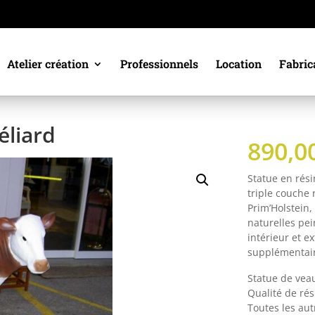
Atelier création
Professionnels
Location
Fabric
éliard
890,0
Statue en rési
triple couche
Prim’Holstein
naturelles pei
intérieur et e
supplémentai
Statue de veau
Qualité de rés
Toutes les aut