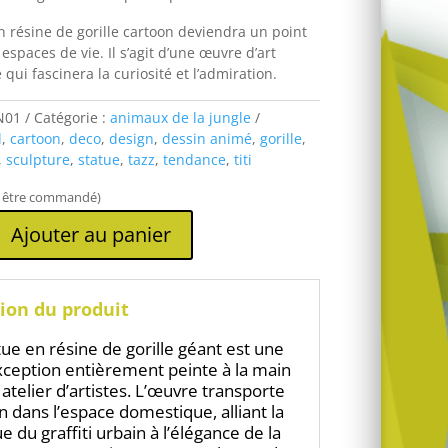
n résine de gorille cartoon deviendra un point
 espaces de vie. Il s’agit d’une œuvre d’art
 qui fascinera la curiosité et l’admiration.
N01
Catégorie :
animaux de la jungle
d
,
cartoon
,
deco
,
design
,
dessin animé
,
gorille
,
,
sculpture
,
statue
,
tazz
,
tendance
,
titi
t être commandé)
Ajouter au panier
ion du produit
tue en résine de gorille géant est une
xception entièrement peinte à la main
 atelier d’artistes. L’œuvre transporte
in dans l’espace domestique, alliant la
 du graffiti urbain à l’élégance de la