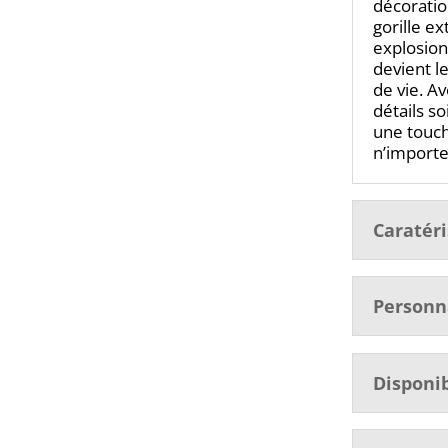
décoratio
gorille e
explosion
devient l
de vie. A
détails s
une touch
n’import
Caratér
Personn
Disponib