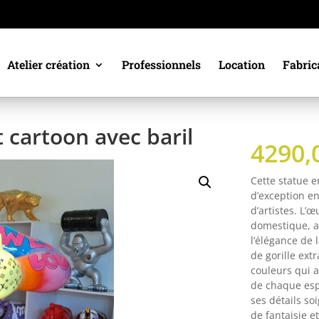
Atelier création
Professionnels
Location
Fabric
t cartoon avec baril
4290,
Cette statue e
d’exception en
d’artistes. L’
domestique, al
l’élégance de
de gorille ext
couleurs qui a
de chaque esp
ses détails so
de fantaisie e