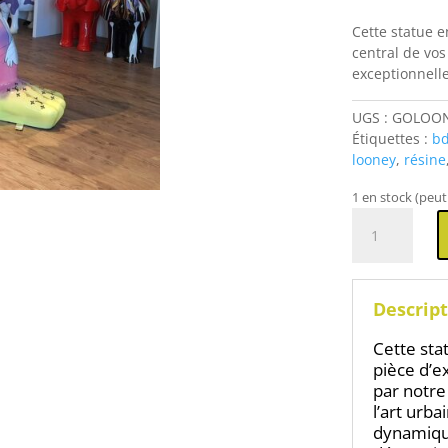
Cette statue e
central de vos
exceptionnelle
UGS :
GOLOO
Étiquettes :
b
looney
,
résine
1 en stock (peu
quantité
de
Gorille
en
résine
Descript
géant
cartoon
Cette sta
avec
pièce d’e
baril
par notre
l’art urba
dynamique