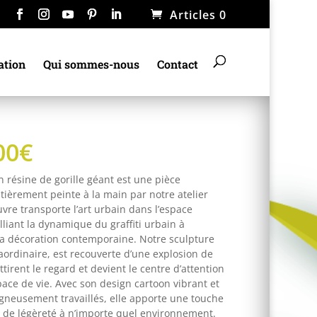
Articles 0
ation
Qui sommes-nous
Contact
00
€
n résine de gorille géant est une pièce
tièrement peinte à la main par notre atelier
œuvre transporte l’art urbain dans l’espace
liant la dynamique du graffiti urbain à
 la décoration contemporaine. Notre sculpture
raordinaire, est recouverte d’une explosion de
ttirent le regard et devient le centre d’attention
ace de vie. Avec son design cartoon vibrant et
igneusement travaillés, elle apporte une touche
t de légèreté à n’importe quel environnement.