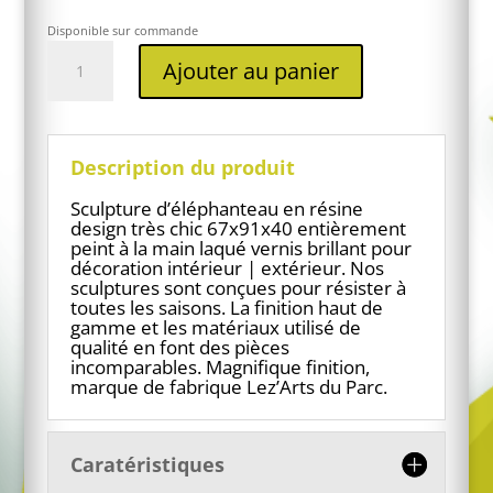
Disponible sur commande
quantité
Ajouter au panier
de
Eléphanteau
en
résine
design
Description du produit
feuilles
or
Sculpture d’éléphanteau en résine
design très chic 67x91x40 entièrement
peint à la main laqué vernis brillant pour
décoration intérieur | extérieur. Nos
sculptures sont conçues pour résister à
toutes les saisons. La finition haut de
gamme et les matériaux utilisé de
qualité en font des pièces
incomparables. Magnifique finition,
marque de fabrique Lez’Arts du Parc.
Caratéristiques