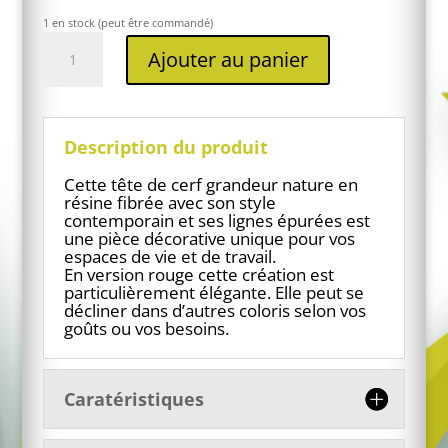
1 en stock (peut être commandé)
quantité
Ajouter au panier
de
Trophée
tête
de
cerf
Description du produit
rouge
Cette tête de cerf grandeur nature en
résine fibrée avec son style
contemporain et ses lignes épurées est
une pièce décorative unique pour vos
espaces de vie et de travail.
En version rouge cette création est
particulièrement élégante. Elle peut se
décliner dans d’autres coloris selon vos
goûts ou vos besoins.
Caratéristiques