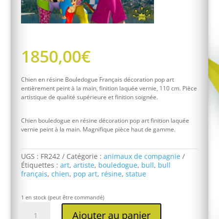
1850,00
€
Chien en résine Bouledogue Français décoration pop art
entièrement peint à la main, finition laquée vernie, 110 cm. Pièce
artistique de qualité supérieure et finition soignée.
Chien bouledogue en résine décoration pop art finition laquée
vernie peint à la main. Magnifique pièce haut de gamme.
UGS :
FR242
Catégorie :
animaux de compagnie
Étiquettes :
art
,
artiste
,
bouledogue
,
bull
,
bull
français
,
chien
,
pop art
,
résine
,
statue
1 en stock (peut être commandé)
quantité
Ajouter au panier
de