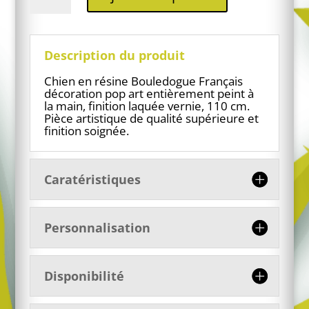
Bouledogue
Français
en
résine
Description du produit
pop
art
Chien en résine Bouledogue Français
XXL
décoration pop art entièrement peint à
la main, finition laquée vernie, 110 cm.
Pièce artistique de qualité supérieure et
finition soignée.
Caratéristiques
Personnalisation
Disponibilité